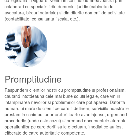
cu legislatia in vigoare. Venim in sprijinul dumneavoastra prin
colaborari cu specialisti din domeniul juridic (cabinete de
avocatura, birouri notariale) si din diferite domenii de activitate
(contabilitate, consultanta fiscala, etc.).
Promptitudine
Raspundem clientilor nostri cu promptitudine si profesionalism,
cautand intotdeauna cele mai bune solutii legale, care vin in
intampinarea nevoilor si problemelor care pot aparea. Datorita
numarului mare de clienti pe care il detinem, serviciile noastre le
prestam in schimbul unor preturi foarte avantajoase, urgentand
procedurile (unde este cazul) si predand documentele aferente
operatiuniilor pe care doriti sa le efectuam, imediat ce au fost
eliberate de catre autoritatile competente.