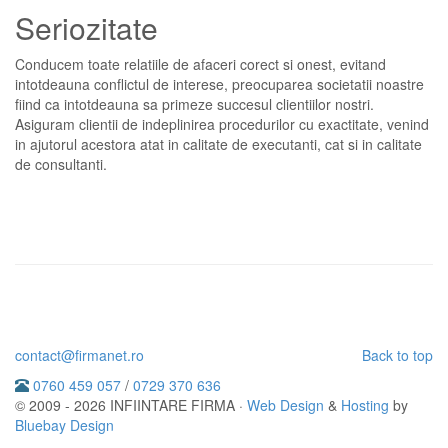
Seriozitate
Conducem toate relatiile de afaceri corect si onest, evitand
intotdeauna conflictul de interese, preocuparea societatii noastre
fiind ca intotdeauna sa primeze succesul clientiilor nostri.
Asiguram clientii de indeplinirea procedurilor cu exactitate, venind
in ajutorul acestora atat in calitate de executanti, cat si in calitate
de consultanti.
contact@firmanet.ro
Back to top
0760 459 057
/
0729 370 636
© 2009 - 2026 INFIINTARE FIRMA ·
Web Design
&
Hosting
by
Bluebay Design